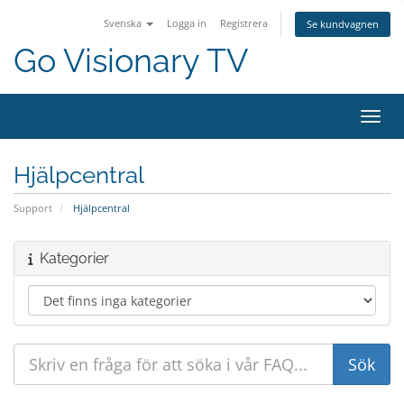
Svenska
Logga in
Registrera
Se kundvagnen
Go Visionary TV
Växla
Hjälpcentral
Support
Hjälpcentral
Kategorier