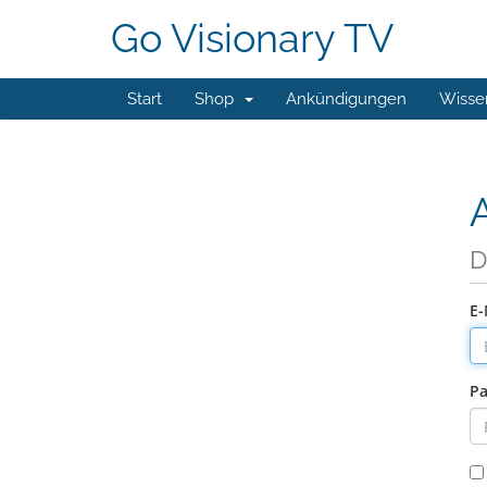
Go Visionary TV
Start
Shop
Ankündigungen
Wisse
D
E-
Pa