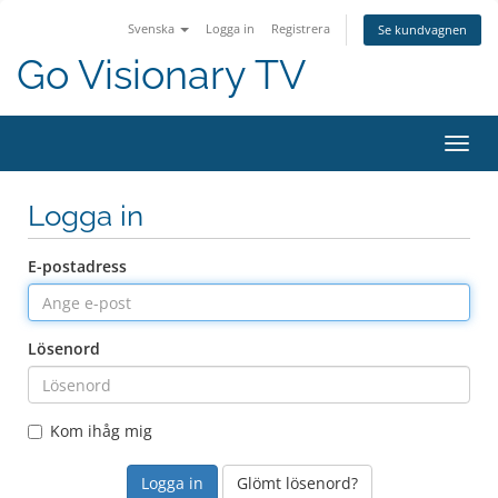
Svenska
Logga in
Registrera
Se kundvagnen
Go Visionary TV
Växla
Logga in
E-postadress
Lösenord
Kom ihåg mig
Glömt lösenord?