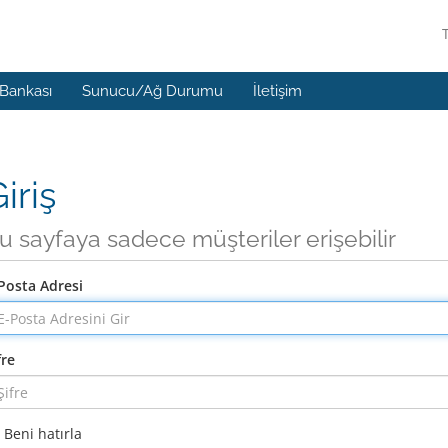
 Bankası
Sunucu/Ağ Durumu
İletişim
iriş
u sayfaya sadece müşteriler erişebilir
Posta Adresi
fre
Beni hatırla