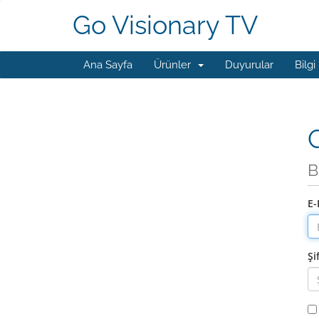
Go Visionary TV
Ana Sayfa
Ürünler
Duyurular
Bilgi
G
B
E-
Şi