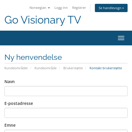
Norwegian
Logg inn
Registrer
Se handlevogn »
Go Visionary TV
Bytt 
Ny henvendelse
Kundeområdet
Kundeområde
Brukerstøtte
Kontakt brukerstøtte
Navn
E-postadresse
Emne