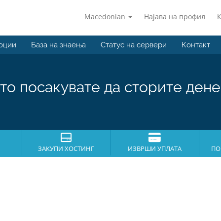
Macedonian
Најава на профил
оции
База на знаења
Статус на сервери
Контакт
то посакувате да сторите дене
ЗАКУПИ ХОСТИНГ
ИЗВРШИ УПЛАТА
ПО