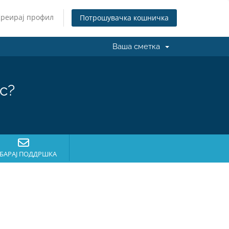
Креирај профил
Потрошувачка кошничка
Ваша сметка
с?
БАРАЈ ПОДДРШКА