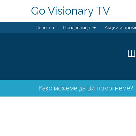
Go Visionary TV
Почетна
Продавница
Акции и пром
Ш
Како можеме да Ви помогнеме?