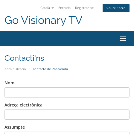
Català
Entrada
Registrar-se
Veure Carro
Go Visionary TV
Canvi
Contacti'ns
Administració
contacte de Pre-venda
Nom
Adreça electrònica
Assumpte