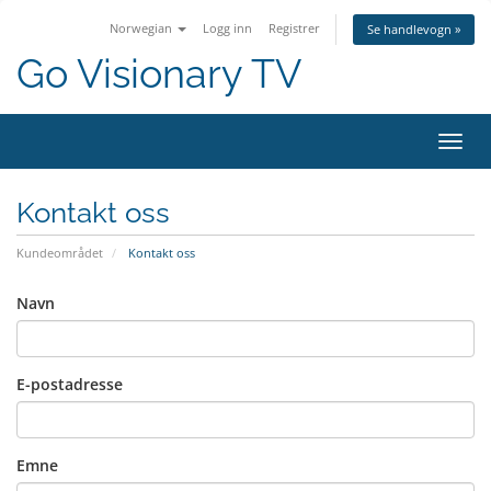
Norwegian
Logg inn
Registrer
Se handlevogn »
Go Visionary TV
Bytt 
Kontakt oss
Kundeområdet
Kontakt oss
Navn
E-postadresse
Emne