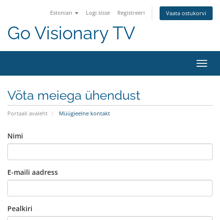
Estonian
Logi sisse
Registreeri
Vaata ostukorvi
Go Visionary TV
Lülit
Võta meiega ühendust
Portaali avaleht
Müügieelne kontakt
Nimi
E-maili aadress
Pealkiri